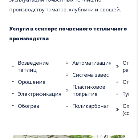
производству томатов, клубники и овощей.
Услуги в секторе почвенного тепличного
производства
Возведение
Автоматизация
Опоры
теплиц
расте
Система завес
Орошение
Опры
Пластиковое
Электрификация
покрытие
Тума
Обогрев
Поликарбонат
Охла
(cooli