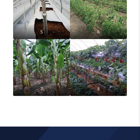
5
6
7
8